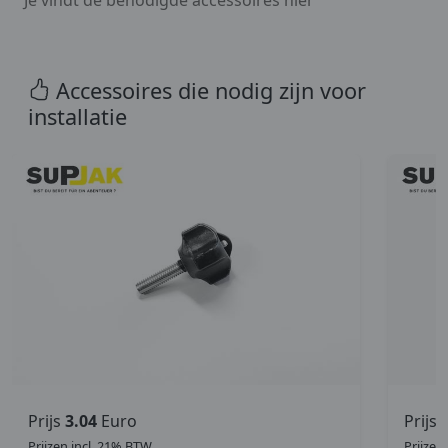
Accessoires die nodig zijn voor
installatie
Prijs
3.04
Euro
Prijs
Prijzen incl. 21% BTW.
Prijzen